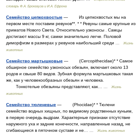
словарь Ф.А. Брокгауза и И.А. Ефрона
Семейство цепкохвостые
— Из цепкохвостых мы на
первом месте поставим ревунов**. * * Ревуны самые крупные из
приматов Нового Света. Относительно узконосы . Самцы
достигают массы 9 кг, самки значительно легче. Половой
диморфизм в размерах у ревунов наибольший среди …
Жизнь
животных
Семейство мартышковые
— (Cercopithecidae)* * Самое
обширное семейство узконосых обезьян, включает около 13
родов и свыше 80 видов. Зубная формула мартышковых такая
же, как у человекообразных обезьян и человека.
Тонкотелые обезьяны представляют, как… …
Жизнь
животных
Семейство тюленевые
— (Phocidae)* * Тюлени
семейство водных хищных, по видимому родственных куньим,
в первую очередь выдрам. Характерные признаки отсутствие
наружного уха и задние конечности, направленные назад, не
сгибающиеся в пяточном суставе и не… …
Жизнь животных