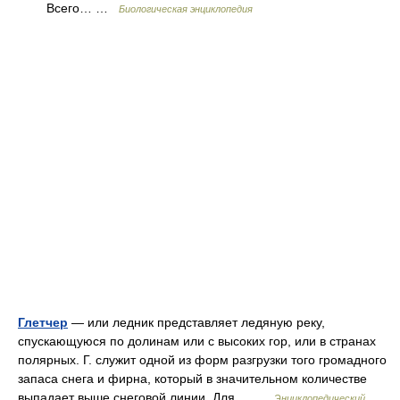
Всего… …
Биологическая энциклопедия
Глетчер
— или ледник представляет ледяную реку,
спускающуюся по долинам или с высоких гор, или в странах
полярных. Г. служит одной из форм разгрузки того громадного
запаса снега и фирна, который в значительном количестве
выпадает выше снеговой линии. Для… …
Энциклопедический