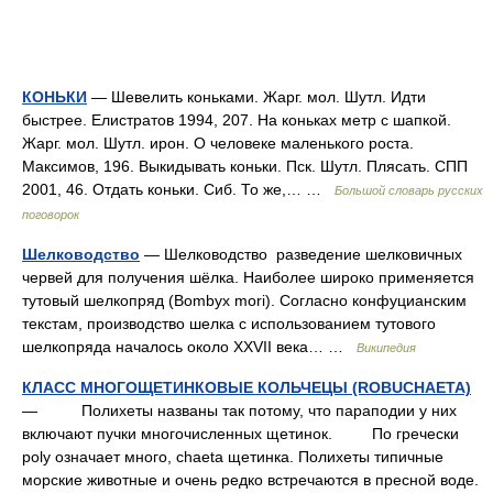
КОНЬКИ
— Шевелить коньками. Жарг. мол. Шутл. Идти
быстрее. Елистратов 1994, 207. На коньках метр с шапкой.
Жарг. мол. Шутл. ирон. О человеке маленького роста.
Максимов, 196. Выкидывать коньки. Пск. Шутл. Плясать. СПП
2001, 46. Отдать коньки. Сиб. То же,… …
Большой словарь русских
поговорок
Шелководство
— Шелководство разведение шелковичных
червей для получения шёлка. Наиболее широко применяется
тутовый шелкопряд (Bombyx mori). Согласно конфуцианским
текстам, производство шелка с использованием тутового
шелкопряда началось около XXVII века… …
Википедия
КЛАСС МНОГОЩЕТИНКОВЫЕ КОЛЬЧЕЦЫ (ROBUСНАЕТА)
— Полихеты названы так потому, что параподии у них
включают пучки многочисленных щетинок. По гречески
poly означает много, chaeta щетинка. Полихеты типичные
морские животные и очень редко встречаются в пресной воде.